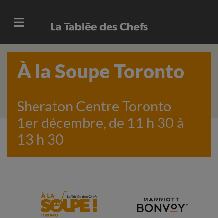
À la Soupe Toronto
Sheraton Centre Toronto
1er décembre, de 11 h 30 à
13 h 30