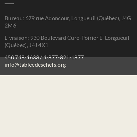
Bureau: 679 rue Adoncour, Longueuil (Québec), J4G
2M6
Livraison: 930 Boulevard Curé-Poirier E, Longueuil
(Québec), J4J 4X1
450 748-1638 / 1-877-821-1877
info@tableedeschefs.org
Accueil
Nous joindre
Faire un don