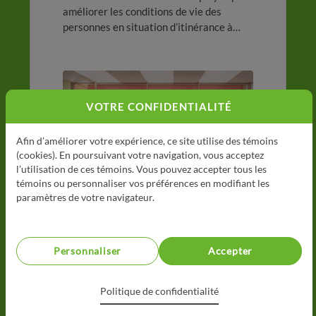
améliorer les conditions de vie des
personnes en situation d’itinérance à
Montréal, l’Alliance de l’industrie
touristique du Québec (Alliance) et le
ministère de la Santé et des Services
sociaux annoncent une aide financière de
225 000 $ à La Tablée des Chefs par
VOTRE CONFIDENTIALITÉ
l’entremise du Fonds du tourisme pour
l’itinérance.
Afin d’améliorer votre expérience, ce site utilise des témoins
(cookies). En poursuivant votre navigation, vous acceptez
l’utilisation de ces témoins. Vous pouvez accepter tous les
témoins ou personnaliser vos préférences en modifiant les
paramètres de votre navigateur.
16 juin 2026
Personnaliser
Accepter
5 365 $ amassés pour la
Tablée des Chefs lors de la
Politique de confidentialité
51e édition du tournoi de